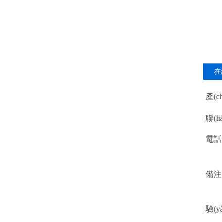
在
產(c
聯(l
電話
備注
驗(y