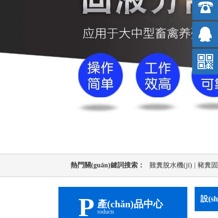
熱門關(guān)鍵詞搜索：
雞糞脫水機(jī)
|
豬糞固
|
污泥脫水機(jī)
|
P
設(s
產(chǎn)品中心
roducts